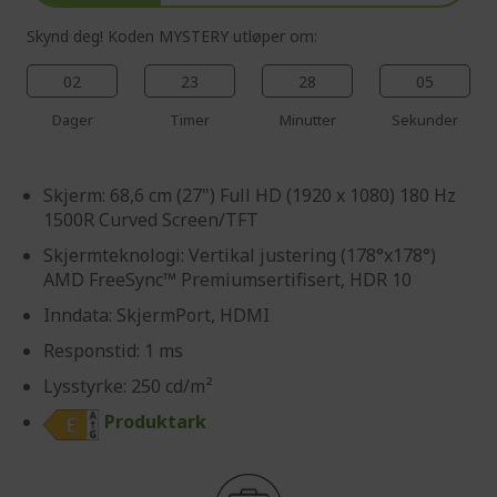
Skynd deg! Koden MYSTERY utløper om:
02
23
28
03
Dager
Timer
Minutter
Sekunder
Skjerm: 68,6 cm (27") Full HD (1920 x 1080) 180 Hz
1500R Curved Screen/TFT
Skjermteknologi: Vertikal justering (178°x178°)
AMD FreeSync™ Premiumsertifisert, HDR 10
Inndata: SkjermPort, HDMI
Responstid: 1 ms
Lysstyrke: 250 cd/m²
Produktark