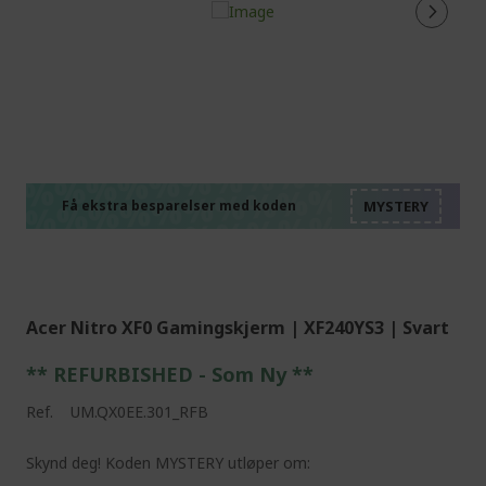
%%%%%%%%%%%%%%
%%%%%%%%%%%%%%
%%%%%%%%%%%%%%
%%%%%%%%%%%%%%
Få ekstra besparelser med koden
%%%%%%%%%%%%%%
Acer Nitro XF0 Gamingskjerm | XF240YS3 | Svart
** REFURBISHED - Som Ny **
Ref.
UM.QX0EE.301_RFB
Skynd deg! Koden MYSTERY utløper om: