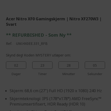
%%%%%%%%%%%%%%
Acer Nitro XF0 Gamingskjerm | Nitro XF270W3 |
Svart
** REFURBISHED - Som Ny **
Ref.
UM.HX0EE.331_RFB
Skynd deg! Koden MYSTERY utløper om:
02
23
28
03
Dager
Timer
Minutter
Sekunder
Skjerm: 68,6 cm (27") Full HD (1920 x 1080) 240 Hz
Skjermteknologi: IPS (178°x178°) AMD FreeSync™
Premiumsertifisert, HDR Ready (HDR 10)