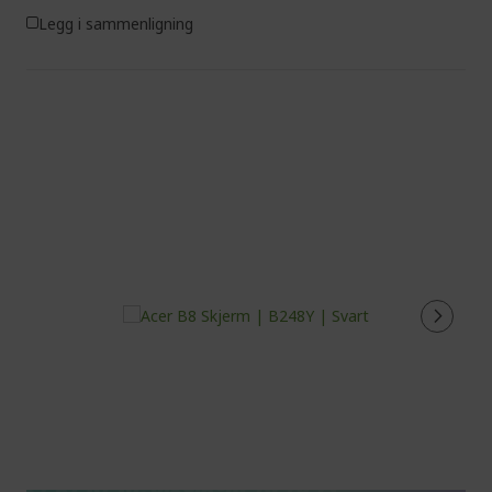
Legg i sammenligning
%%%%%%%%%%%%%%