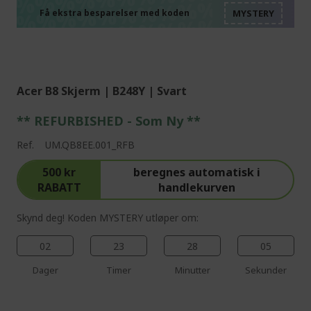
%%%%%%%%%%%%%%
%%%%%%%%%%%%%%
%%%%%%%%%%%%%%
Få ekstra besparelser med koden
%%%%%%%%%%%%%%
Acer B8 Skjerm | B248Y | Svart
** REFURBISHED - Som Ny **
Ref.
UM.QB8EE.001_RFB
500 kr
beregnes automatisk i
RABATT
handlekurven
Skynd deg! Koden MYSTERY utløper om:
02
23
28
03
Dager
Timer
Minutter
Sekunder