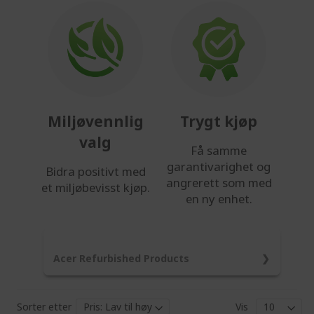
Miljøvennlig
Trygt kjøp
valg
Få samme
garantivarighet og
Bidra positivt med
angrerett som med
et miljøbevisst kjøp.
en ny enhet.
Acer Refurbished Products
Our products go through a comprehensive,
multi-point refurbishment process to ensure
Sorter etter
Vis
they meet the highest industry standards.