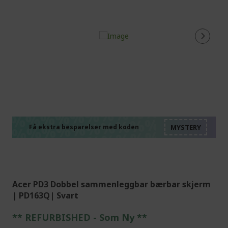
%%%%%%%%%%%%%%
%%%%%%%%%%%%%%
%%%%%%%%%%%%%%
%%%%%%%%%%%%%%
Få ekstra besparelser med koden
%%%%%%%%%%%%%%
Acer PD3 Dobbel sammenleggbar bærbar skjerm
| PD163Q| Svart
** REFURBISHED - Som Ny **