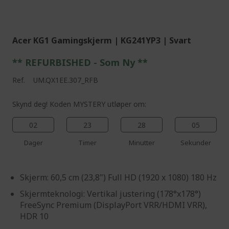
%%%%%%%%%%%%%%
Acer KG1 Gamingskjerm | KG241YP3 | Svart
** REFURBISHED - Som Ny **
Ref.
UM.QX1EE.307_RFB
Skynd deg! Koden MYSTERY utløper om:
02
23
28
03
Dager
Timer
Minutter
Sekunder
Skjerm: 60,5 cm (23,8") Full HD (1920 x 1080) 180 Hz
Skjermteknologi: Vertikal justering (178°x178°)
FreeSync Premium (DisplayPort VRR/HDMI VRR),
HDR 10