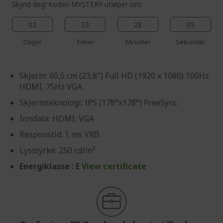
Skynd deg! Koden MYSTERY utløper om:
02
23
28
03
Dager
Timer
Minutter
Sekunder
Skjerm: 60,5 cm (23,8") Full HD (1920 x 1080) 100Hz
HDMI, 75Hz VGA
Skjermteknologi: IPS (178°x178°) FreeSync
Inndata: HDMI, VGA
Responstid: 1 ms VRB
Lysstyrke: 250 cd/m²
Energiklasse : E
View certificate