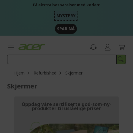
Skip
Få ekstra besparelser med koden:
to
Content
MYSTERY
SPAR NÅ
Hjem
Refurbished
Skjermer
Skjermer
Oppdag våre sertifiserte god-som-ny-
produkter til uslåelige priser