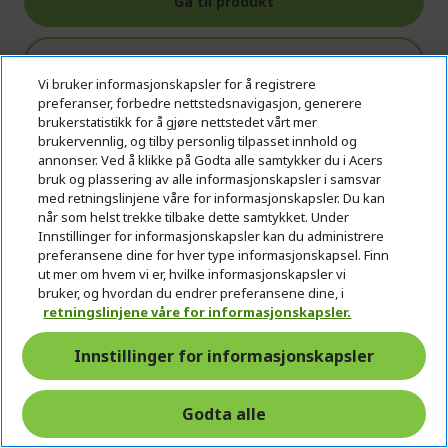
Gå til produkt
Legg i handlekurv
Vi bruker informasjonskapsler for å registrere
preferanser, forbedre nettstedsnavigasjon, generere
Legg i sammenligning
brukerstatistikk for å gjøre nettstedet vårt mer
brukervennlig, og tilby personlig tilpasset innhold og
annonser. Ved å klikke på Godta alle samtykker du i Acers
bruk og plassering av alle informasjonskapsler i samsvar
med retningslinjene våre for informasjonskapsler. Du kan
når som helst trekke tilbake dette samtykket. Under
Innstillinger for informasjonskapsler kan du administrere
preferansene dine for hver type informasjonskapsel. Finn
ut mer om hvem vi er, hvilke informasjonskapsler vi
bruker, og hvordan du endrer preferansene dine, i
retningslinjene våre for informasjonskapsler.
Innstillinger for informasjonskapsler
Godta alle