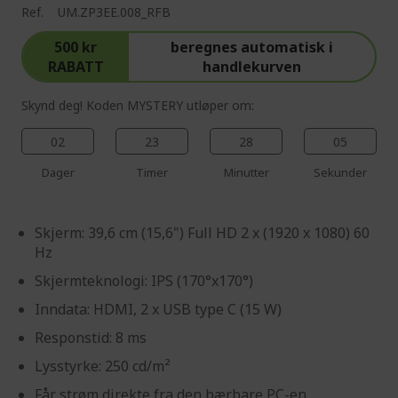
Ref.
UM.ZP3EE.008_RFB
500 kr
beregnes automatisk i
RABATT
handlekurven
Skynd deg! Koden MYSTERY utløper om:
02
23
28
03
Dager
Timer
Minutter
Sekunder
Skjerm: 39,6 cm (15,6") Full HD 2 x (1920 x 1080) 60
Hz
Skjermteknologi: IPS (170°x170°)
Inndata: HDMI, 2 x USB type C (15 W)
Responstid: 8 ms
Lysstyrke: 250 cd/m²
Får strøm direkte fra den bærbare PC-en