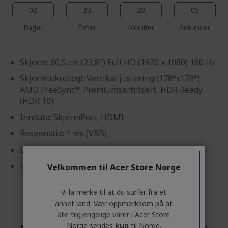
02
23
28
03
Dager
Timer
Minutter
Sekunder
Skjerm: 60,5 cm (23,8") Full HD (1920 x 1080) 180 Hz
Skjermteknologi: Vertikal justering (178°x178°)
AMD FreeSync™ Premiumsertifisert, HDR Ready
(HDR 10)
Inndata: SkjermPort, HDMI
Responstid: 1 ms (VRB)
Lysstyrke: 300 cd/m²
Produktark
Velkommen til Acer Store Norge
Vi la merke til at du surfer fra et
annet land. Vær oppmerksom på at
alle tilgjengelige varer i Acer Store
Norge sendes
kun
til Norge.