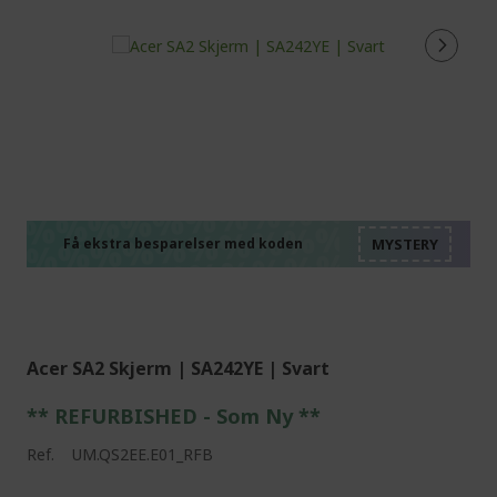
%%%%%%%%%%%%%%
%%%%%%%%%%%%%%
%%%%%%%%%%%%%%
%%%%%%%%%%%%%%
Få ekstra besparelser med koden
%%%%%%%%%%%%%%
Acer SA2 Skjerm | SA242YE | Svart
** REFURBISHED - Som Ny **
Ref.
UM.QS2EE.E01_RFB