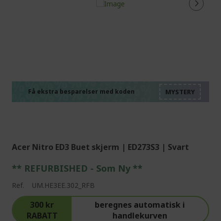
%%%%%%%%%%%%%%
%%%%%%%%%%%%%%
%%%%%%%%%%%%%%
%%%%%%%%%%%%%%
Få ekstra besparelser med koden
%%%%%%%%%%%%%%
Acer Nitro ED3 Buet skjerm | ED273S3 | Svart
** REFURBISHED - Som Ny **
Ref.
UM.HE3EE.302_RFB
300 kr
beregnes automatisk i
RABATT
handlekurven