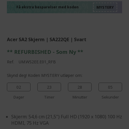
%%%%%%%%%%%%%%
%%%%%%%%%%%%%%
%%%%%%%%%%%%%%
Få ekstra besparelser med koden
%%%%%%%%%%%%%%
Acer SA2 Skjerm | SA222QE | Svart
** REFURBISHED - Som Ny **
Ref.
UM.WS2EE.E01_RFB
Skynd deg! Koden MYSTERY utløper om:
02
23
28
03
Dager
Timer
Minutter
Sekunder
Skjerm: 54,6 cm (21,5") Full HD (1920 x 1080) 100 Hz
HDMI, 75 Hz VGA