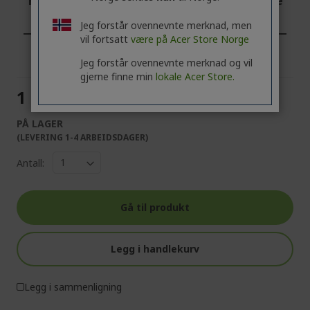
Profesjonell? Oppdag de beste tilbudene
våre!
Jeg forstår ovennevnte merknad, men
vil fortsatt
være på Acer Store Norge
KONTAKT OSS
|
OPPRETT EN BEDRIFTSKONTO
Jeg forstår ovennevnte merknad og vil
gjerne finne min
lokale Acer Store.
1 612,00 Kr
PÅ LAGER
(LEVERING 1-4 ARBEIDSDAGER)
Antall:
Gå til produkt
Legg i handlekurv
Legg i sammenligning