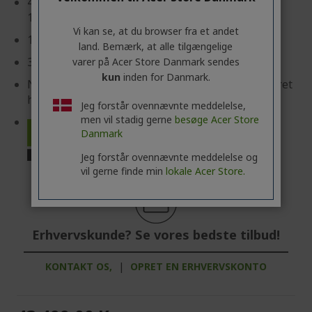
45,7 cm (18") WQUXGA MINI-LED (3840 x 2400)
16:10 IPS 120 Hz
Vi kan se, at du browser fra et andet
128 GB, DDR% SDRAM
land. Bemærk, at alle tilgængelige
3 TB SSD
varer på Acer Store Danmark sendes
kun
inden for Danmark.
NVIDIA® GeForce RTX™ 5090 med 24 GB dedikeret
hukommelse
Jeg forstår ovennævnte meddelelse,
men vil stadig gerne
besøge Acer Store
Danmark
Jeg forstår ovennævnte meddelelse og
vil gerne finde min
lokale Acer Store.
Erhvervskunde? Se vores bedste tilbud!
KONTAKT OS,
|
OPRET EN ERHVERVSKONTO