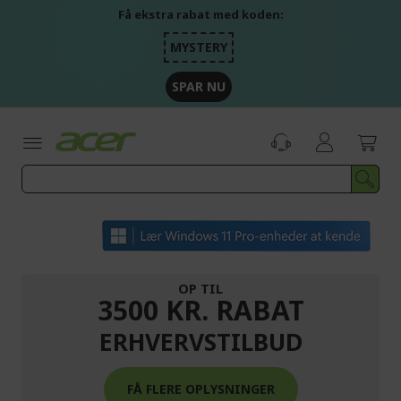
Skip
Få ekstra rabat med koden:
to
Content
MYSTERY
SPAR NU
OP TIL
3500 KR. RABAT
ERHVERVSTILBUD
FÅ FLERE OPLYSNINGER