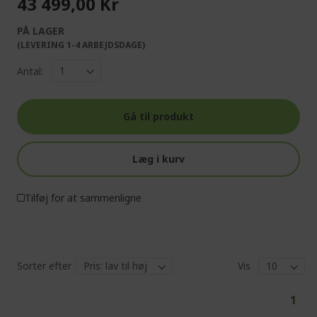
43 499,00 Kr
PÅ LAGER
(LEVERING 1-4 ARBEJDSDAGE)
Antal:
Gå til produkt
Læg i kurv
Tilføj for at sammenligne
Sorter efter
Vis
Pa
You'
1
curr