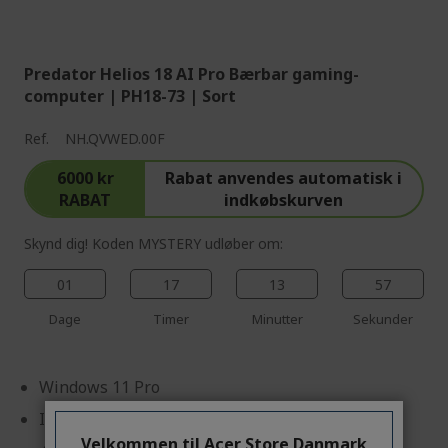
%%%%%%%%%%%%%%
Predator Helios 18 AI Pro Bærbar gaming-
computer | PH18-73 | Sort
Ref.
NH.QVWED.00F
6000 kr
Rabat anvendes automatisk i
RABAT
indkøbskurven
Skynd dig! Koden MYSTERY udløber om:
01
17
13
57
Dage
Timer
Minutter
Sekunder
Windows 11 Pro
Intel® Core™ Ultra 9 275HX processor 2,70 GHz
Velkommen til Acer Store Danmark