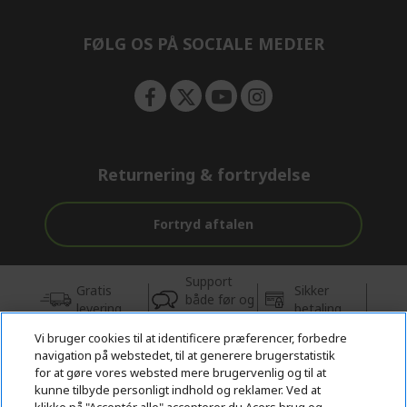
e
n
FØLG OS PÅ SOCIALE MEDIER
Returnering & fortrydelse
Fortryd aftalen
Support
Gratis
Sikker
både før og
levering
betaling
efter købet
Vi bruger cookies til at identificere præferencer, forbedre
navigation på webstedet, til at generere brugerstatistik
© 2026 Acer Inc.
for at gøre vores websted mere brugervenlig og til at
CPYou BV er autoriseret forhandler og sælger af de produkter og
kunne tilbyde personligt indhold og reklamer. Ved at
tjenester, der tilbydes i denne butik.