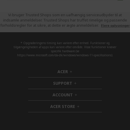
read
pag
Vi bruger Trusted Shops som en uafhængig serviceudbyder til at
indsamle anmeldelser. Trusted Shops har truffet rimelige og passende
forholdsregler for at sikre, at dette er ægte anmeldelser.
Flere oplysninger
* Opgraderingens timing kan variere efter enhed. Funktioner og
tilgængeligheden af apps kan variere efter område. Visse funktioner kræver
specifik hardware (se
https://www.microsoft.com/da-dk/windows/windows-11-specifications).
ACER
h
i
SUPPORT
d
h
d
i
ACCOUNT
e
d
h
n
d
i
ACER STORE
e
d
h
n
d
i
e
d
n
d